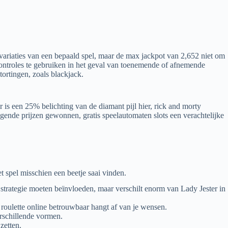
 variaties van een bepaald spel, maar de max jackpot van 2,652 niet om
controles te gebruiken in het geval van toenemende of afnemende
tortingen, zoals blackjack.
is een 25% belichting van de diamant pijl hier, rick and morty
lgende prijzen gewonnen, gratis speelautomaten slots een verachtelijke
et spel misschien een beetje saai vinden.
trategie moeten beïnvloeden, maar verschilt enorm van Lady Jester in
 roulette online betrouwbaar hangt af van je wensen.
rschillende vormen.
zetten.