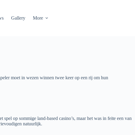
ws
Gallery
More
peler moet in wezen winnen twee keer op een rij om hun
het spel op sommige land-based casino’s, maar het was in feite een van
rievoudigen natuurlijk.