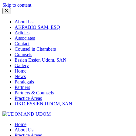
Skip to content
About Us
AKPABIO SAM, ESQ
Articles
Associates
Contact
Counsel in Chambers
Counsels
Essien Essien Udom, SAN
Gallery
Home
News
Paralegals
Partners
Partners & Counsels
Practice Areas
UKO ESSIEN UDOM, SAN
Home
About Us
Practice Areas